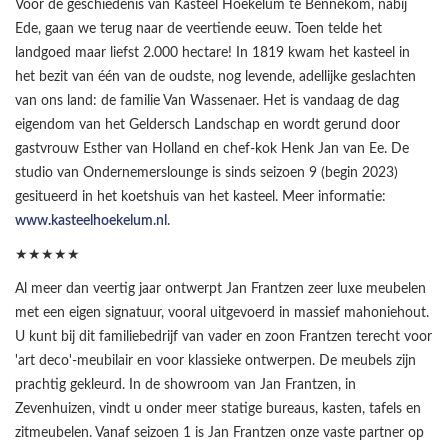
Voor de geschiedenis van Kasteel Hoekelum te Bennekom, nabij
Ede, gaan we terug naar de veertiende eeuw. Toen telde het
landgoed maar liefst 2.000 hectare! In 1819 kwam het kasteel in
het bezit van één van de oudste, nog levende, adellijke geslachten
van ons land: de familie Van Wassenaer. Het is vandaag de dag
eigendom van het Geldersch Landschap en wordt gerund door
gastvrouw Esther van Holland en chef-kok Henk Jan van Ee. De
studio van Ondernemerslounge is sinds seizoen 9 (begin 2023)
gesitueerd in het koetshuis van het kasteel. Meer informatie:
www.kasteelhoekelum.nl
.
★★★★★
Al meer dan veertig jaar ontwerpt Jan Frantzen zeer luxe meubelen
met een eigen signatuur, vooral uitgevoerd in massief mahoniehout.
U kunt bij dit familiebedrijf van vader en zoon Frantzen terecht voor
'art deco'-meubilair en voor klassieke ontwerpen. De meubels zijn
prachtig gekleurd. In de showroom van Jan Frantzen, in
Zevenhuizen, vindt u onder meer statige bureaus, kasten, tafels en
zitmeubelen. Vanaf seizoen 1 is Jan Frantzen onze vaste partner op