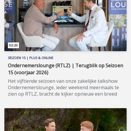
aan om de kijker beter bekend te maken met de
professionele dienstverlening én service van
MeDirect. Meer informatie: www.medirect.nl
(https://www.medirect.nl).
02:20
SEIZOEN 15 | PLUS & ONLINE
Ondernemerslounge (RTLZ) | Terugblik op Seizoen
15 (voorjaar 2026)
Het vijftiende seizoen van onze zakelijke talkshow
Ondernemerslounge, ieder weekend meermaals te
zien op RTLZ, bracht de kijker opnieuw een breed
en gevarieerd aanbod aan onderwerpen op het
gebied van ondernemerschap, investeren en
genieten van het leven. Onze studio in het koetshuis
van Kasteel Hoekelum werd hierbij zoals altijd
ingericht met het statige meubilair van Jan Frantzen.