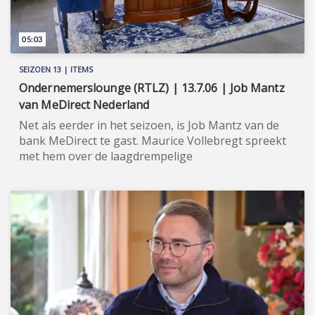
05:03
SEIZOEN 13 | ITEMS
Ondernemerslounge (RTLZ) | 13.7.06 | Job Mantz
van MeDirect Nederland
Net als eerder in het seizoen, is Job Mantz van de
bank MeDirect te gast. Maurice Vollebregt spreekt
met hem over de laagdrempelige
beleggingsplannen van MeDirect. ★★★★★
MeDirect is een van oorsprong Maltese bank, met
een banklicentie conform de Maltese Banking Act.
Zij is nu ook te vinden in andere delen van Europa,
waaronder Nederland en België. Het is haar
belangrijkste missie om mensen te helpen met hun
geld veilig te laten groeien. MeDirect heeft zelf
behoorlijk wat ervaring op dit terrein, maar zij werkt
ook actief samen met BlackRock, de grootste
vermogensbeheerder ter wereld. In