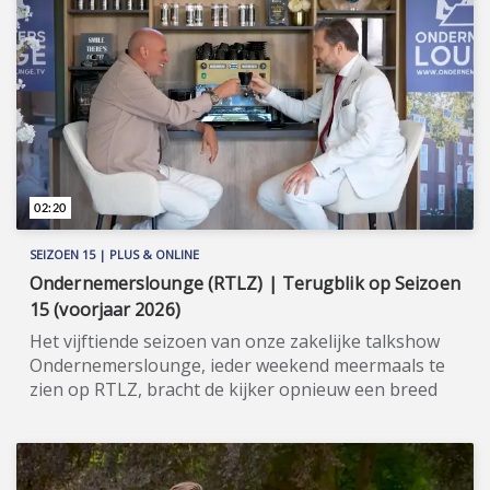
het oude financiële systeem begonnen. Vanaf
seizoen 13 is Chhay Lin Lim van Monflo regelmatig
te zien in onze zakelijke talkshow, onder meer in het
licht van de Dutch Blockchain Week. Meer
informatie: www.monflo.com/nl
(https://www.monflo.com/nl).
02:20
SEIZOEN 15 | PLUS & ONLINE
Ondernemerslounge (RTLZ) | Terugblik op Seizoen
15 (voorjaar 2026)
Het vijftiende seizoen van onze zakelijke talkshow
Ondernemerslounge, ieder weekend meermaals te
zien op RTLZ, bracht de kijker opnieuw een breed
en gevarieerd aanbod aan onderwerpen op het
gebied van ondernemerschap, investeren en
genieten van het leven. Onze studio in het koetshuis
van Kasteel Hoekelum werd hierbij zoals altijd