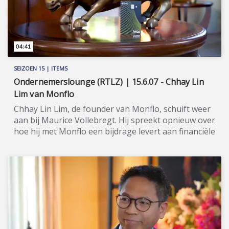
04:41
SEIZOEN 15 | ITEMS
Ondernemerslounge (RTLZ) | 15.6.07 - Chhay Lin
Lim van Monflo
Chhay Lin Lim, de founder van Monflo, schuift weer
aan bij Maurice Vollebregt. Hij spreekt opnieuw over
hoe hij met Monflo een bijdrage levert aan financiële
autonomie. ★★★★★ Monflo is een bedrijf dat stelt
dat de toekomst van financiën gedecentraliseerd,
transparant en gebruikersgestuurd is. Het bedrijf
bouwt aan de infrastructuur om die toekomst
werkelijkheid te maken en biedt u het
gebruiksgemak van zogeheten web3-
bankrekeningen, waarmee u eenvoudig digitale
assets kunt houden. Daarmee is het bedrijf in feite