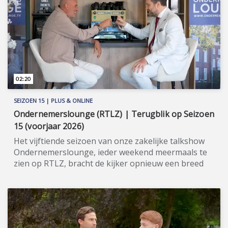
uitzicht is. In Amersfoort realiseert Integer
Vastgoed bedrijfsunits met de naam 'Lightning'.
Meer informatie: www.integervastgoed.nl
(https://www.integervastgoed.nl).
02:20
SEIZOEN 15 | PLUS & ONLINE
Ondernemerslounge (RTLZ) | Terugblik op Seizoen
15 (voorjaar 2026)
Het vijftiende seizoen van onze zakelijke talkshow
Ondernemerslounge, ieder weekend meermaals te
zien op RTLZ, bracht de kijker opnieuw een breed
en gevarieerd aanbod aan onderwerpen op het
gebied van ondernemerschap, investeren en
genieten van het leven. Onze studio in het koetshuis
van Kasteel Hoekelum werd hierbij zoals altijd
ingericht met het statige meubilair van Jan Frantzen.