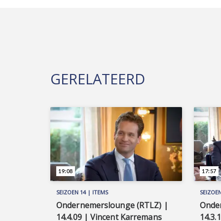
GERELATEERD
19:08
17:57
SEIZOEN 14 | ITEMS
SEIZOEN
Ondernemerslounge (RTLZ) |
Onde
14.4.09 | Vincent Karremans
14.3.