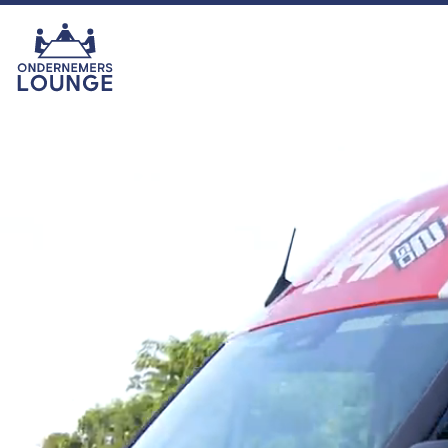
van het seizoen was echter zonder
twijfel onze eigen ras-ondernemer
Hemmie Kerklingh (o.a. van
KAV2GO), die met zijn energie,
humor en ondernemersgeest liet
zien waarom hij nu eigenlijk een
vaste waarde binnen het
programma is en blijft. In het najaar
zijn we er met seizoen 16. U kijkt
dan ook weer toch?