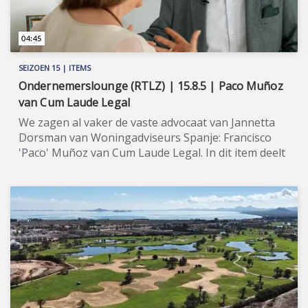
04:45
SEIZOEN 15 | ITEMS
Ondernemerslounge (RTLZ) | 15.8.5 | Paco Muñoz
van Cum Laude Legal
We zagen al vaker de vaste advocaat van Jannetta
Dorsman van Woningadviseurs Spanje: Francisco
'Paco' Muñoz van Cum Laude Legal. In dit item deelt
hij zijn wijsheid met u. ★★★★★ Met meer dan dertig
jaar ervaring als (o.a.) NVM-makelaar in Nederland,
kochten Jannetta Dorsman en haar man René
Hoksbergen aan het begin van dit decennium hun
eerste appartement in Spanje. Het werd - ondanks
hun kennis en ervaring - een fiasco, omdat de
Spaanse woningmarkt wezenlijk anders is dan de
Nederlandse. Vastbesloten om andere mensen te
behoeden voor dergelijke misstappen, stelden ze
zich ten doel om met Woningadviseurs Spanje