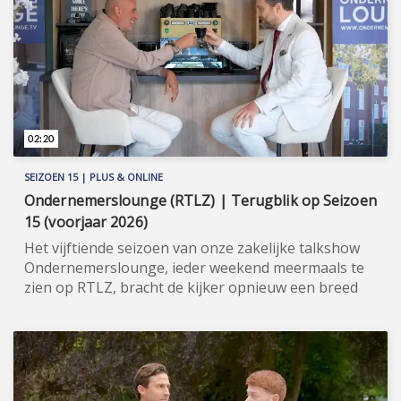
het aankopen van vastgoed in Spanje. En zo
geschiedde! Meer informatie:
www.woningadviseurs.es
(https://www.woningadviseurs.es).
02:20
SEIZOEN 15 | PLUS & ONLINE
Ondernemerslounge (RTLZ) | Terugblik op Seizoen
15 (voorjaar 2026)
Het vijftiende seizoen van onze zakelijke talkshow
Ondernemerslounge, ieder weekend meermaals te
zien op RTLZ, bracht de kijker opnieuw een breed
en gevarieerd aanbod aan onderwerpen op het
gebied van ondernemerschap, investeren en
genieten van het leven. Onze studio in het koetshuis
van Kasteel Hoekelum werd hierbij zoals altijd
ingericht met het statige meubilair van Jan Frantzen.